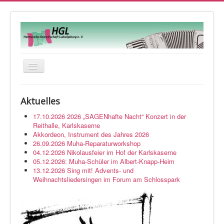
Navigation
an/aus
Startseite
Aktuelles
Veranstaltungen
17.10.2026 2026 „SAGENhafte Nacht“ Konzert in der
Orchester
Reithalle, Karlskaserne
Akkordeon, Instrument des Jahres 2026
Musikwerkstatt
26.09.2026 Muha-Reparaturworkshop
04.12.2026 Nikolausfeier im Hof der Karlskaserne
Über uns
05.12.2026: Muha-Schüler im Albert-Knapp-Heim
13.12.2026 Sing mit! Advents- und
Kontakt
Weihnachtsliedersingen im Forum am Schlosspark
Impressum
Login